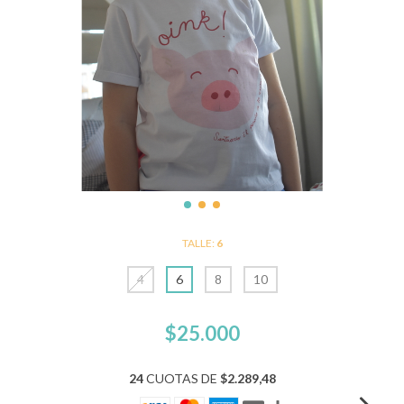
TALLE:
6
4
6
8
10
$25.000
24
CUOTAS DE
$2.289,48