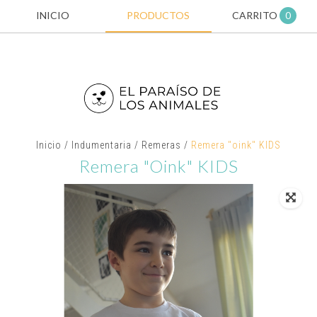
INICIO
PRODUCTOS
CARRITO
0
Inicio
/
Indumentaria
/
Remeras
/
Remera "oink" KIDS
Remera "oink" KIDS