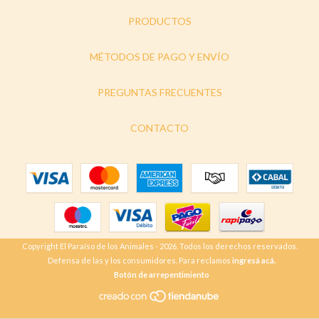
PRODUCTOS
MÉTODOS DE PAGO Y ENVÍO
PREGUNTAS FRECUENTES
CONTACTO
Copyright El Paraíso de los Animales - 2026. Todos los derechos reservados.
Defensa de las y los consumidores. Para reclamos
ingresá acá.
Botón de arrepentimiento