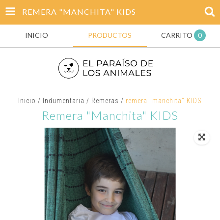
REMERA "MANCHITA" KIDS
INICIO
PRODUCTOS
CARRITO
0
Inicio
/
Indumentaria
/
Remeras
/
remera "manchita" KIDS
Remera "manchita" KIDS