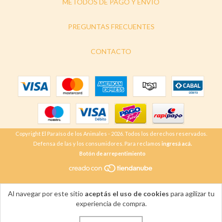
MÉTODOS DE PAGO Y ENVÍO
PREGUNTAS FRECUENTES
CONTACTO
Copyright El Paraíso de los Animales - 2026. Todos los derechos reservados.
Defensa de las y los consumidores. Para reclamos
ingresá acá.
Botón de arrepentimiento
Al navegar por este sitio
aceptás el uso de cookies
para agilizar tu
experiencia de compra.