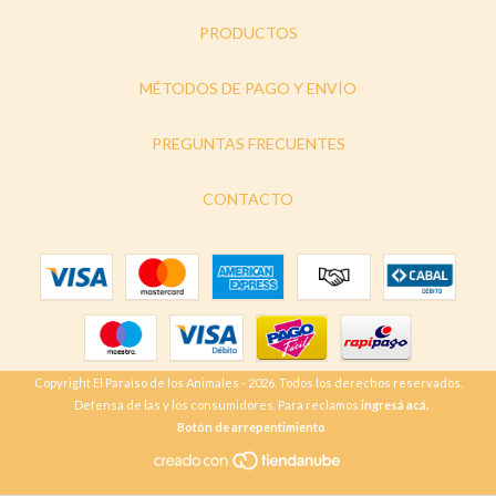
PRODUCTOS
MÉTODOS DE PAGO Y ENVÍO
PREGUNTAS FRECUENTES
CONTACTO
Copyright El Paraíso de los Animales - 2026. Todos los derechos reservados.
Defensa de las y los consumidores. Para reclamos
ingresá acá.
Botón de arrepentimiento