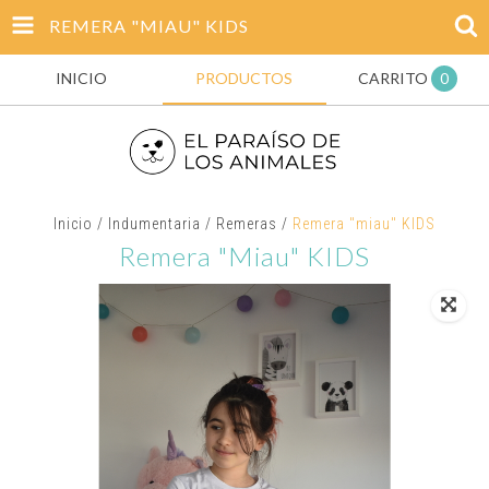
REMERA "MIAU" KIDS
INICIO
PRODUCTOS
CARRITO
0
Inicio
/
Indumentaria
/
Remeras
/
Remera "miau" KIDS
Remera "miau" KIDS